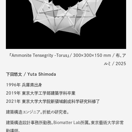
「Ammonite Tensegrity -Torus」/ 300×300×150 mm / 布、ア
ルミ / 2025
下⽥悠太 / Yuta Shimoda
1996年 兵庫県出⾝
2019年 東京⼤学⼯学部建築学科卒業
2021年 東京⼤学⼤学院新領域創成科学研究科修了
建築構造エンジニア。折紙の研究者。
建築構造設計事務所勤務。Biomatter Lab所属。東京藝術大学非常
勤講師。