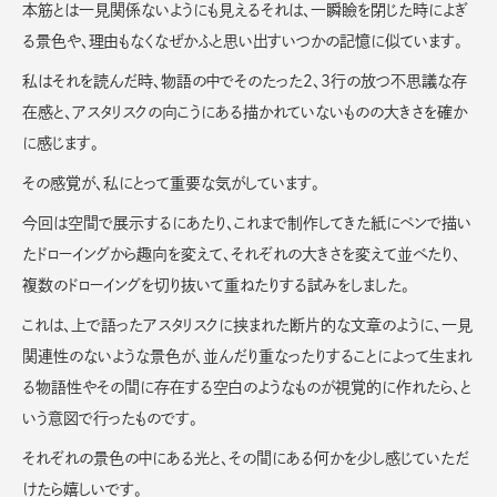
本筋とは一見関係ないようにも見えるそれは、一瞬瞼を閉じた時によぎ
る景色や、理由もなくなぜかふと思い出すいつかの記憶に似ています。
私はそれを読んだ時、物語の中でそのたった2、3行の放つ不思議な存
在感と、アスタリスクの向こうにある描かれていないものの大きさを確か
に感じます。
その感覚が、私にとって重要な気がしています。
今回は空間で展示するにあたり、これまで制作してきた紙にペンで描い
たドローイングから趣向を変えて、それぞれの大きさを変えて並べたり、
複数のドローイングを切り抜いて重ねたりする試みをしました。
これは、上で語ったアスタリスクに挟まれた断片的な文章のように、一見
関連性のないような景色が、並んだり重なったりすることによって生まれ
る物語性やその間に存在する空白のようなものが視覚的に作れたら、と
いう意図で行ったものです。
それぞれの景色の中にある光と、その間にある何かを少し感じていただ
けたら嬉しいです。